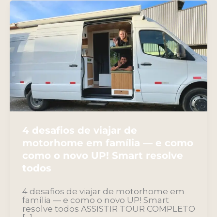
4 desafios de viajar de
motorhome em família — e como
como o novo UP! Smart resolve
todos
4 desafios de viajar de motorhome em
família — e como o novo UP! Smart
resolve todos ASSISTIR TOUR COMPLETO