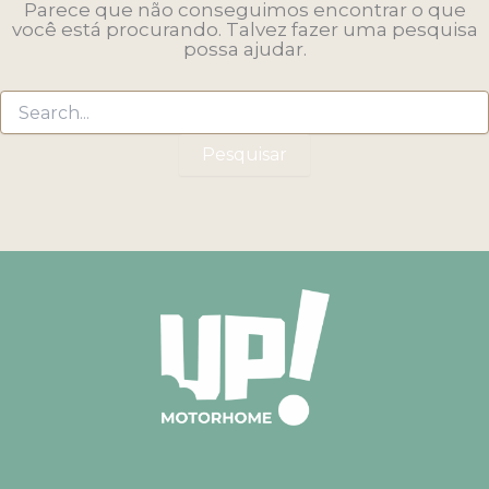
Parece que não conseguimos encontrar o que
você está procurando. Talvez fazer uma pesquisa
possa ajudar.