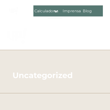
Ir
Pesquisar
para
por:
o
Calculadoras
Imprensa
Blog
conteúdo
Uncategorized